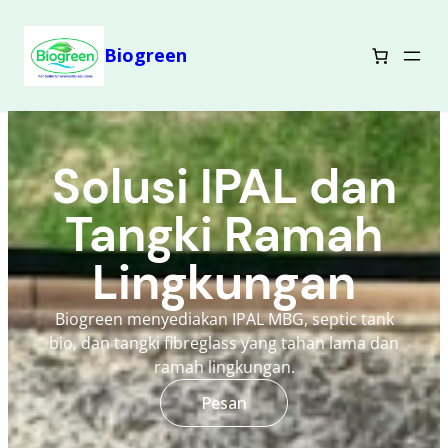
Biogreen
Solusi IPAL dan
Tangki Ramah
Lingkungan
Biogreen menyediakan IPAL MBG, septic tank
bio, dan tangki fibreglass yang tahan lama dan
ramah lingkungan.
Pesan