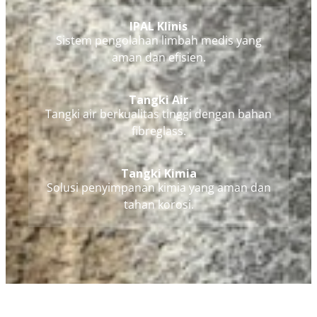
IPAL Klinis
Sistem pengolahan limbah medis yang
aman dan efisien.
Tangki Air
Tangki air berkualitas tinggi dengan bahan
fibreglass.
Tangki Kimia
Solusi penyimpanan kimia yang aman dan
tahan korosi.