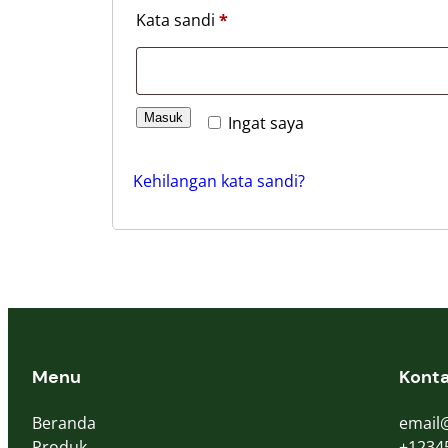
Kata sandi
*
Masuk
Ingat saya
Kehilangan kata sandi?
Menu
Kont
Beranda
email
Produk
+1234