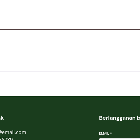
ak
Berlangganan b
@email.com
EMAIL
*
56789